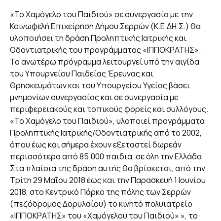
«Το Χαμόγελο του Παιδιού» σε συνεργασία με την
Κοινωφελή Επιχείρηση Δήμου Σερρών (Κ.Ε.ΔΗ.Σ.) θα
υλοποιήσει τη δράση Προληπτικής Ιατρικής και
Οδοντιατρικής του προγράμματος «ΙΠΠΟΚΡΑΤΗΣ».
Το ανωτέρω πρόγραμμα λειτουργεί υπό την αιγίδα
του Υπουργείου Παιδείας Έρευνας και
Θρησκευμάτων και του Υπουργείου Υγείας βάσει
μνημονίων συνεργασίας και σε συνεργασία με
περιφερειακούς και τοπικούς φορείς και συλλόγους.
«Το Χαμόγελο του Παιδιού», υλοποιεί προγράμματα
Προληπτικής Ιατρικής/Οδοντιατρικής από το 2002,
όπου έως και σήμερα έχουν εξεταστεί δωρεάν
περισσότερα από 85.000 παιδιά, σε όλη την Ελλάδα.
Στα πλαίσια της δράση αυτής θα βρίσκεται, από την
Τρίτη 29 Μαΐου 2018 έως και την Παρασκευή 1 Ιουνίου
2018, στο Κεντρικό Πάρκο της πόλης των Σερρών
(πεζόδρομος Δορυλαίου) το κινητό πολυϊατρείο
«ΙΠΠΟΚΡΑΤΗΣ» του «Χαμόγελου του Παιδιού» », το