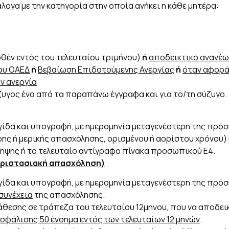
λογα με την κατηγορία στην οποία ανήκει η κάθε μητέρα:
θέν εντός του τελευταίου τριμήνου)
ή
αποδεικτικό ανανέω
ου ΟΑΕΔ
ή
Βεβαίωση Επιδοτούμενης Ανεργίας
ή
όταν αφορά 
ν ανεργία
ζυγος ένα από τα παραπάνω έγγραφα και για το/τη σύζυγο.
ίδα και υπογραφή, με ημερομηνία μεταγενέστερη της πρόσ
ης ή μερικής απασχόλησης, ορισμένου ή αορίστου χρόνου) 
ηψης ή το τελευταίο αντίγραφο πίνακα προσωπικού Ε4.
εριστασιακή απασχόληση)
ίδα και υπογραφή, με ημερομηνία μεταγενέστερη της πρόσ
συνέχεια
της απασχόλησης.
άθεσης σε τράπεζα του τελευταίου 12μηνου, που να αποδει
φάλισης 50 ένσημα εντός των τελευταίων 12 μηνών
.