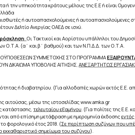
τα ή την υπηκοότητα κράτους μέλους της Ε.Ε ή είναι Ομογεν
Ελλάδα
 μισθωτές ή αυτοαπασχολούμενες ή αυτοαπασχολούμενες σ
θέτουν Δελτίο Ανεργίας ΟΑΕΔ σε ισχύ.
πρόσκληση
:
Οι Τακτικοί και Αορίστου υπάλληλοι του Δημοσίο
 Ο.Τ.Α. (α΄ και β΄ βαθμού) και των Ν.Π.Δ.Δ. των Ο.Τ.Α.
ΠΡΟΫΠΟΘΕΣΕΩΝ ΣΥΜΜΕΤΟΧΗΣ ΣΤΟ ΠΡΟΓΡΑΜΜΑ
ΕΞΑΙΡΟΥΝΤ
ΕΧΟΥΝ ΔΙΚΑΙΩΜΑ ΥΠΟΒΟΛΗΣ ΑΙΤΗΣΗΣ,
ΑΝΕΞΑΡΤΗΤΩΣ ΕΡΓΑΣΙΑΚ
τητας ή διαβατηρίου. (Για αλλοδαπές χωρών εκτός Ε.Ε. απα
ς αιτούσας, μέσω της ιστοσελίδας www.amka.gr
ς κατάστασης,
τελευταίου εξαμήνου
. (Για πολίτες της Ε.Ε.
νται από επίσημη μετάφραση με ημερομηνία έκδοσης
εντός
το φορολογικό έτος 2018. (
Σε περίπτωση συζύγων που υπέ
το εκκαθαριστικό σημείωμα του συζύγου
).