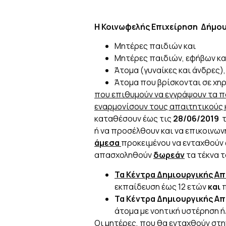
Η Κοινωφελής Επιχείρηση Δήμου 
Μητέρες παιδιών και
Μητέρες παιδιών, εφήβων κα
Άτομα (γυναίκες και άνδρες)
Άτομα που βρίσκονται σε χη
που επιθυμούν να εγγράψουν τα π
εναρμονίσουν τους απαιτητικούς 
καταθέσουν έως τις
28/06/2019
τ
ή να προσέλθουν και να επικοινων
άμεσα
προκειμένου να ενταχθούν
απασχοληθούν
δωρεάν
τα τέκνα τ
Τα Κέντρα Δημιουργικής Απ
εκπαίδευση έως 12 ετών
και
π
Τα
Κέντρα Δημιουργικής Απα
άτομα με νοητική υστέρηση ή
Οι μητέρες, που θα ενταχθούν στ