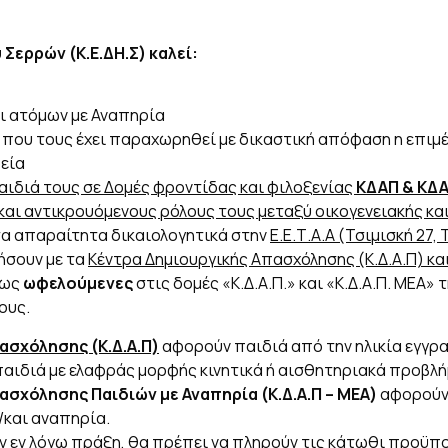
Σερρών (Κ.Ε.ΔΗ.Σ) καλεί:
ι ατόμων με Αναπηρία
, που τους έχει παραχωρηθεί με δικαστική απόφαση η επιμ
ρεία
αιδιά τους σε Δομές φροντίδας και φιλοξενίας
ΚΔΑΠ & ΚΔ
και αντικρουόμενους ρόλους τους μεταξύ οικογενειακής κα
α απαραίτητα δικαιολογητικά στην
Ε.Ε.Τ.Α.Α (Τσιμισκή 27,
ήσουν με τα
Κέντρα Δημιουργικής Απασχόλησης (Κ.Δ.Α.Π) κ
 ως
ωφελούμενες
στις δομές «Κ.Δ.Α.Π.» και «Κ.Δ.Α.Π. ΜΕΑ» 
ους.
ασχόλησης (Κ.Δ.Α.Π)
αφορούν παιδιά από την ηλικία εγγρ
αιδιά με ελαφράς μορφής κινητικά ή αισθητηριακά προβλή
σχόλησης Παιδιών με Αναπηρία (Κ.Δ.Α.Π – ΜΕΑ)
αφορούν 
/και αναπηρία.
ην εν λόγω πράξη, θα πρέπει να πληρούν τις κάτωθι προϋπ