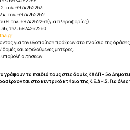
, τηλ: 6974262265.
 2, τηλ: 6974262263
 34, τηλ: 6974262262
ρου 9, τηλ: 6974262261(για πληροφορίες)
η 36, τηλ: 6974262260
taa.gr
ντος για την υλοποίηση πράξεων στο πλαίσιο της δράσης 
/ δομές και ωφελούμενες μητέρες.
ή υποβολή αιτήσεων.
α γράψουν τα παιδιά τους στις δομές ΚΔΑΠ – 5ο Δημοτικ
οσέρχονται στο κεντρικό κτήριο της Κ.Ε.ΔΗ.Σ. Για όλες
.