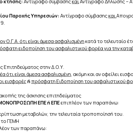
ο κτήσης:
Αντίγραφο σύμβασης
και
Αντίγραφο Δήλωσης – 
τίου Παροχής Υπηρεσιών:
Αντίγραφο σύμβασης
και
Απογρα
9.
 Ο.Γ.Α. ότι είναι άμεσα ασφαλισμένη
κατά το τελευταίο έτο
όσφατη ειδοποίηση του ασφαλιστικού φορέα για την κατ
 Επιτηδεύματος στην Δ.Ο.Υ.
α ότι είναι άμεσα ασφαλισμένη
, ακόμη και αν οφείλει εισ
οι εισφορές
ή
πρόσφατη Ειδοποίηση του ασφαλιστικού φορ
ιακοπής της άσκησης επιτηδεύματος
Ε ή ΜΟΝΟΠΡΟΣΩΠΗ ΕΠΕ ή ΕΠΕ
επιπλέον των παραπάνω:
περίπτωση μεταβολών, την τελευταία τροποποίησή του.
 το ΓΕΜΗ
λέον των παραπάνω: