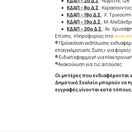
ΚΔΑΠ – 2ο Δ.Σ
.: Νιγρίτης 128
ΚΔΑΠ – 8ο Δ.Σ
.: Κερασούντος
ΚΔΑΠ – 18ο Δ.Σ
.
: Χ. Τρικούπη
ΚΔΑΠ – 19ο Δ.Σ
.
: Μ. Αλεξάνδ
ΚΔΑΠ – 20ο Δ.Σ
.
: Αν. Χρυσάφ
Επίσης, πληροφορίες στο
www.ee
®
Πρόσκληση εκδήλωσης ενδιαφέρο
επαγγελματικής ζωής» για φορείς 
®
Ειδική εφαρμογή για ηλεκτρονικ
®Ανακοίνωση για τις αιτούσες
Οι μητέρες που ενδιαφέρονται ν
Δημοτικό Σχολείο μπορούν να πρ
εγγραφές γίνονται κατά τόπους