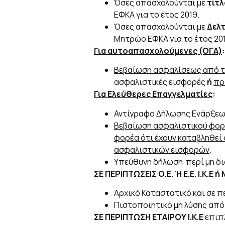
Όσες απασχολούνται με
τίτλ
ΕΦΚΑ για το έτος 2019.
Όσες απασχολούνται με
Δελ
Μητρώο ΕΦΚΑ για το έτος 201
Για αυτοαπασχολούμενες (ΟΓΑ)
:
Βεβαίωση ασφαλίσεως από τον
ασφαλιστικές εισφορές
ή
πρ
Για Ελεύθερες Επαγγελματίες
:
Αντίγραφο Δήλωσης Ενάρξεως
Βεβαίωση ασφαλιστικού φορέ
φορέα ότι έχουν καταβληθεί 
ασφαλιστικών εισφορών
.
Υπεύθυνη δήλωση περί μη δ
ΣΕ ΠΕΡΙΠΤΩΣΕΙΣ Ο.Ε. Ή Ε.Ε. Ι.Κ.
Αρχικό Καταστατικό και σε 
Πιστοποιητικό μη λύσης από
ΣΕ ΠΕΡΙΠΤΩΣΗ ΕΤΑΙΡΟΥ Ι.Κ.Ε
επιπ