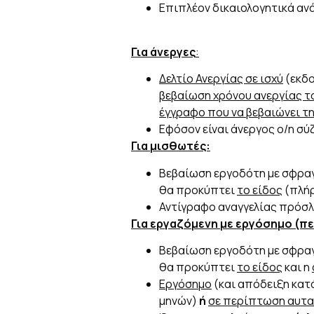
Επιπλέον δικαιολογητικά ανά
Για άνεργες
:
Δελτίο Ανεργίας σε ισχύ
(εκδο
βεβαίωση χρόνου ανεργίας τ
έγγραφο που να βεβαιώνει τη
Εφόσον είναι άνεργος ο/η σύ
Για μισθωτές:
Βεβαίωση εργοδότη με σφραγ
θα προκύπτει
το είδος
(πλήρ
Αντίγραφο αναγγελίας πρόσλ
Για εργαζόμενη με εργόσημο (π
Βεβαίωση εργοδότη με σφραγ
θα προκύπτει
το είδος
και η
Εργόσημο
(και απόδειξη κατ
μηνών)
ή
σε περίπτωση αυτασ