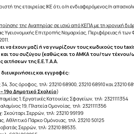
ιστή της εταιρείας ΙΚΕ ότι ο/η ενδιαφερόμενος/η απασχολε
ίησης της Αναπηρίας σε ισχύ από ΚΕΠΑ με τη χρονική διά
ς Υγειονομικής Επιτροπής Νομαρχίας, Περιφέρειας ή των
2011.
ι να έχουν μαζί ή να γνωρίζουν τους κωδικούς του
taxi
ς και του συζύγου (καθώς και το ΑΜΚΑ του/των τέκνου/ων
αιτήσεων της Ε.Ε.Τ.Α.Α.
διευκρινήσεις και εγγραφές:
34, 3ος όροφος, τηλ: 23210 68900, 23210 68910 και 23210 689
 – 19ο Δημοτικό Σχολείο
)
αμείας 1, Εργατικές Κατοικίες Σφαγείων, τηλ: 2321111354
Σαλαμίνος 19, Πλατεία Ομονοίας, τηλ: 2321111356
ν
: Σκούταρι Σερρών, τηλ: 23210 99199
ς, Αθλητικό Πάρκο Ομόνοιας, τηλ. 23210 50125
ροβατάς Σερρών, τηλ: 23210 88535.