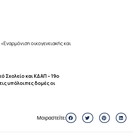
«Εναρμόνιση οικογενειακής και
ό Σχολείο και ΚΔΑΠ – 19ο
 τις υπόλοιπες δομές οι
Μοιραστείτε: