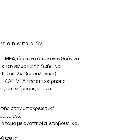
έλεια των παιδιών
ΑΠ ΜΕΑ
, ώστε να διευκολυνθούν να
ι επαγγελματικής ζωής
, να
 Τ.Κ. 54624 Θεσσαλονίκη
),
αι ΚΔΑΠ ΜΕΑ
της επιχείρησης
της επιχείρησης και να
αφής στην υποχρεωτική
ματα ενώ,
άτομα με αναπηρία, εφήβους, και
οθέσεις: