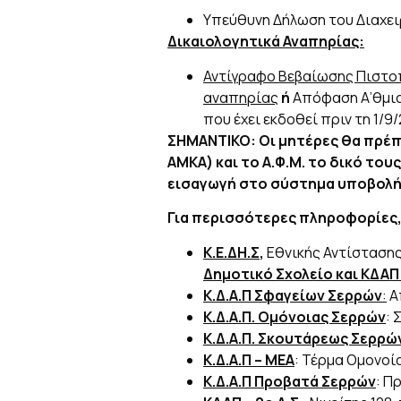
Υπεύθυνη Δήλωση του Διαχειρ
Δικαιολογητικά Αναπηρίας:
Αντίγραφο Βεβαίωσης Πιστοπο
αναπηρίας
ή
Απόφαση Α’θμια
που έχει εκδοθεί πριν τη 1/9/
ΣΗΜΑΝΤΙΚΟ: Οι μητέρες θα πρέπε
ΑΜΚΑ) και το Α.Φ.Μ. το δικό του
εισαγωγή στο σύστημα υποβολής 
Για περισσότερες πληροφορίες, 
Κ.Ε.ΔΗ.Σ
,
Εθνικής Αντίστασης 
Δημοτικό Σχολείο και ΚΔΑΠ
Κ.Δ.Α.Π Σφαγείων Σερρών
:
Απ
Κ.Δ.Α.Π. Ομόνοιας Σερρών
: 
Κ.Δ.Α.Π. Σκουτάρεως Σερρώ
Κ.Δ.Α.Π – ΜΕΑ
: Τέρμα Ομονοία
Κ.Δ.Α.Π Προβατά Σερρών
: Π