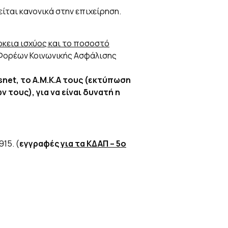
ίται κανονικά στην επιχείρηση.
ρκεια ισχύος και το ποσοστό
 Φορέων Κοινωνικής Ασφάλισης
snet
, το Α.Μ.Κ.Α τους (εκτύπωση
 τους), για να είναι δυνατή η
15. (
εγγραφές
για τα ΚΔΑΠ – 5ο